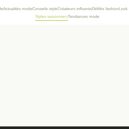
de
Actualités mode
Conseils style
Créateurs influents
Défilés fashion
Look 
Styles saisonniers
Tendances mode